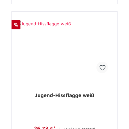
%
Jugend-Hissflagge weiß
26,73 €*
35,64 €*
(25% gespart)