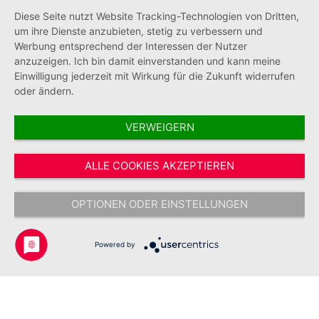
Diese Seite nutzt Website Tracking-Technologien von Dritten,
Informationen
um ihre Dienste anzubieten, stetig zu verbessern und
Werbung entsprechend der Interessen der Nutzer
anzuzeigen. Ich bin damit einverstanden und kann meine
Einwilligung jederzeit mit Wirkung für die Zukunft widerrufen
oder ändern.
VERWEIGERN
Vertrag widerrufen
ALLE COOKIES AKZEPTIEREN
* Alle Preise inkl. gesetzl. Mehrwertsteuer zzgl.
Versandkosten
und ggf.
Nachnahmegebühren, wenn nicht anders angegeben.
OPTIONEN ODER EINSTELLUNGEN
Copyright © 2026 Johanniter-Unfall-Hilfe e.V. - Alle Rechte
vorbehalten.
Powered by