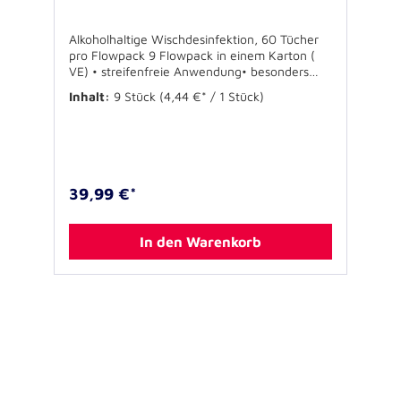
Alkoholhaltige Wischdesinfektion, 60 Tücher
pro Flowpack 9 Flowpack in einem Karton (
VE) • streifenfreie Anwendung• besonders
materialschonend • wirksam gegen Noro-
Inhalt:
9 Stück
(4,44 €* / 1 Stück)
Viren DESCOSEPT SENSITIVE WIPES sind
gebrauchsfertige,vorgetränkte Tücher zur
materialschonenden Schnelldesinfektion von
empfindlichen Oberflächen. Descosept
Sensitive Wipes eignen sich besonders für die
Reinigung und Desinfektion von Displays und
39,99 €*
empfindlichen Oberflächen. Die Kombination
von Tuch und Tränkflüssigkeit ist optimal
aufeinander abgestimmt, so dass eine
In den Warenkorb
schonende und wirksame Desinfektion
ermöglicht wird. Die Descosept Sensitive
Wipes lassen sich einzeln aus dem
wiederverschließbaren und besonders
anwenderfreundlichen Flowpack
entnehmen. Anwendungsbereiche: Gem.
MPG: Schnelldesinfektion und Reinigung von
alkoholbeständigen, nicht invasiven
Medizinprodukten. Besonders geeignet für
Displays, Tastaturen und Bedienfelder von