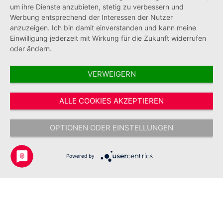
um ihre Dienste anzubieten, stetig zu verbessern und
Werbung entsprechend der Interessen der Nutzer
anzuzeigen. Ich bin damit einverstanden und kann meine
Einwilligung jederzeit mit Wirkung für die Zukunft widerrufen
oder ändern.
VERWEIGERN
Vertrag widerrufen
ALLE COOKIES AKZEPTIEREN
* Alle Preise inkl. gesetzl. Mehrwertsteuer zzgl.
Versandkosten
und ggf.
Nachnahmegebühren, wenn nicht anders angegeben.
OPTIONEN ODER EINSTELLUNGEN
Copyright © 2026 Johanniter-Unfall-Hilfe e.V. - Alle Rechte
vorbehalten.
Powered by