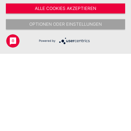
ALLE COOKIES AKZEPTIEREN
* Alle Preise inkl. gesetzl. Mehrwertsteuer zzgl.
Versandkosten
und ggf.
Nachnahmegebühren, wenn nicht anders angegeben.
OPTIONEN ODER EINSTELLUNGEN
Copyright © 2026 Johanniter-Unfall-Hilfe e.V. - Alle Rechte
vorbehalten.
Powered by