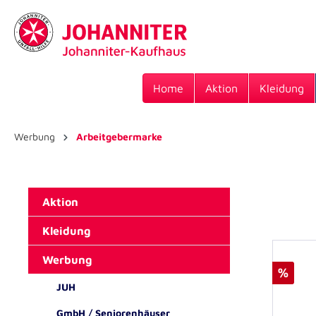
Home
Aktion
Kleidung
Werbung
Arbeitgebermarke
Aktion
Kleidung
Werbung
%
JUH
GmbH / Seniorenhäuser