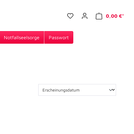
0,00 €*
Notfallseelsorge
Passwort