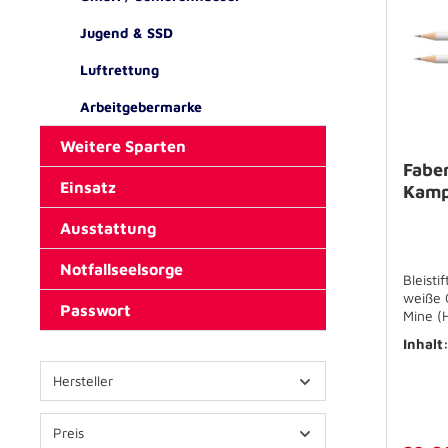
Jugend & SSD
Luftrettung
Arbeitgebermarke
Weitere Sparten
Faber
Einsatz
Kamp
Ausstattung
Notfallseelsorge
Bleisti
weiße 
Passwort
Mine (Härtegrad: HB) durch
Spezial
Inhalt
275 mm
Umwel
Hersteller
Zertif
GERMA
Preis