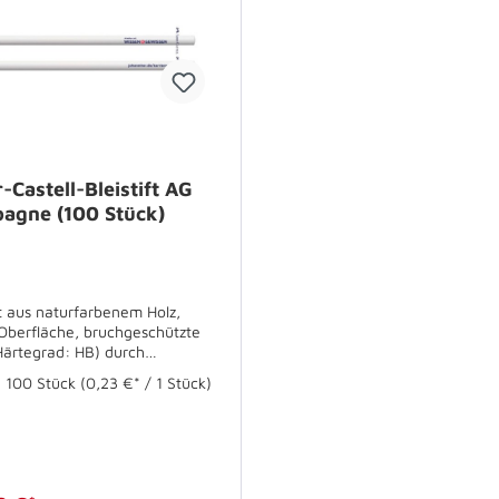
-Castell-Bleistift AG
agne (100 Stück)
ft aus naturfarbenem Holz,
Oberfläche, bruchgeschützte
verleimung, gespitzt. Länge:
:
100 Stück
(0,23 €* / 1 Stück)
, rund Ökokriterien: -
tfreundlicher Wasserlack -
iziertes Holz - MADE IN
NY VE: 100 Stück