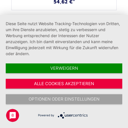
54,62 €*
Diese Seite nutzt Website Tracking-Technologien von Dritten,
um ihre Dienste anzubieten, stetig zu verbessern und
Werbung entsprechend der Interessen der Nutzer
anzuzeigen. Ich bin damit einverstanden und kann meine
Einwilligung jederzeit mit Wirkung für die Zukunft widerrufen
oder ändern.
VERWEIGERN
ALLE COOKIES AKZEPTIEREN
OPTIONEN ODER EINSTELLUNGEN
Schlüsselbänder Johanniter Jugend
(10 Stück)
Powered by