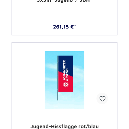
261,15 €*
Jugend-Hissflagge rot/blau