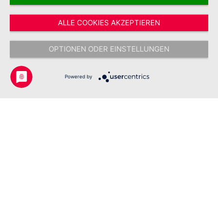
Vertrag widerrufen
ALLE COOKIES AKZEPTIEREN
* Alle Preise inkl. gesetzl. Mehrwertsteuer zzgl.
Versandkosten
und ggf.
Nachnahmegebühren, wenn nicht anders angegeben.
OPTIONEN ODER EINSTELLUNGEN
Copyright © 2026 Johanniter-Unfall-Hilfe e.V. - Alle Rechte
vorbehalten.
Powered by