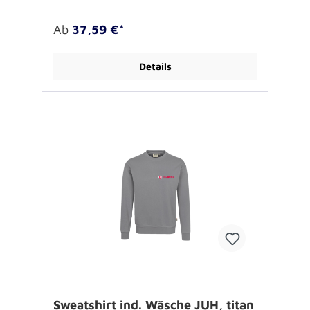
Polyester300g/qm Oeko-Tex Standard 100,
Fear Wear,inkl. Brustbestickung
Ab
37,59 €*
Details
Sweatshirt ind. Wäsche JUH, titan