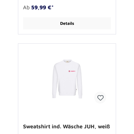
SeitennahtWirkware aus 70 % gekämmter
Ab
59,99 €*
Baumwolle und 30 % Polyester ca. 300 g/qm,
3-fädig Sanfor®-Ausrüstung waschbar: 60º
Öko-Tex Standard 100
Details
zertifiziert Brustbestickung "JUH Logo"
Sweatshirt ind. Wäsche JUH, weiß