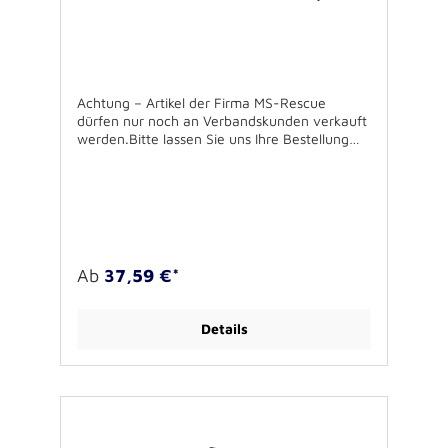
Achtung – Artikel der Firma MS-Rescue
dürfen nur noch an Verbandskunden verkauft
werden.Bitte lassen Sie uns Ihre Bestellung
über Ihren Verband zukommen.Für
Rückfragen stehen wir Ihnen gerne zur
Verfügung.Sweatshirt für die industrielle
Wäsche,60°C waschbar,
einlaufvorbehandelt,50% Baumwolle / 50%
Polyester300g/qm Oeko-Tex Standard 100,
Fear Wear,inkl. Brustbestickung
Ab
37,59 €*
Details