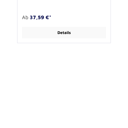
einlaufvorbehandelt,50% Baumwolle / 50%
Polyester300g/qm Oeko-Tex Standard 100,
Fear Wear,inkl. Brustbestickung
Ab
37,59 €*
Details