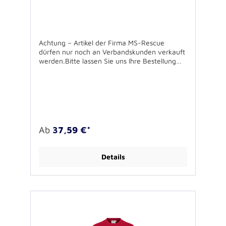
Achtung – Artikel der Firma MS-Rescue
dürfen nur noch an Verbandskunden verkauft
werden.Bitte lassen Sie uns Ihre Bestellung
über Ihren Verband zukommen.Für
Rückfragen stehen wir Ihnen gerne zur
Verfügung.Sweatshirt für die industrielle
Wäsche,60°C waschbar,
einlaufvorbehandelt,50% Baumwolle / 50%
Polyester300g/qm Oeko-Tex Standard 100,
Fear Wear,inkl. Brustbestickung
Ab
37,59 €*
Details