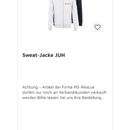
Sweat-Jacke JUH
Achtung – Artikel der Firma MS-Rescue
dürfen nur noch an Verbandskunden verkauft
werden.Bitte lassen Sie uns Ihre Bestellung
über Ihren Verband zukommen.Für
Rückfragen stehen wir Ihnen gerne zur
Verfügung. Jacke in sportlichem Raglan-
Schnitt mit Lycra®-Bündchen. Flatlock-Nähte
und angeraute Innenseite, YKK®-
Reißverschluss, gewebtes Flaglabel in der