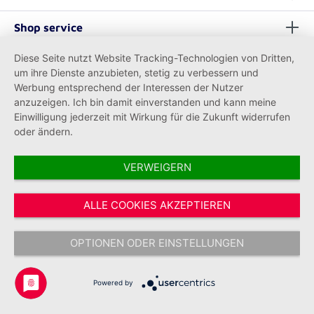
Shop service
Diese Seite nutzt Website Tracking-Technologien von Dritten,
Informationen
um ihre Dienste anzubieten, stetig zu verbessern und
Werbung entsprechend der Interessen der Nutzer
anzuzeigen. Ich bin damit einverstanden und kann meine
Einwilligung jederzeit mit Wirkung für die Zukunft widerrufen
oder ändern.
VERWEIGERN
Vertrag widerrufen
ALLE COOKIES AKZEPTIEREN
* Alle Preise inkl. gesetzl. Mehrwertsteuer zzgl.
Versandkosten
und ggf.
Nachnahmegebühren, wenn nicht anders angegeben.
OPTIONEN ODER EINSTELLUNGEN
Copyright © 2026 Johanniter-Unfall-Hilfe e.V. - Alle Rechte
vorbehalten.
Powered by