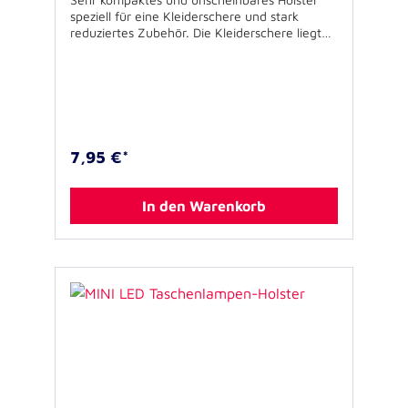
speziell für eine Kleiderschere und stark
reduziertes Zubehör. Die Kleiderschere liegt
im Holster flach am Körper des Träger an. Für
zusätzliche Ausrüstung verfügt das Holster
über eine Materialschlaufe an der z. B. ein
CO-Warner frei liegend getragen werden
kann oder in der auch Einmalhandschuhe
verstaut werden können. Zwei seitliche
Elastikschlaufen bieten Platz z.B. für eine
7,95 €*
Stablampe oder Holzkeile. Ausstattung: -
Hauptfach mit Deckellasche für z.B.
Pupillenleuchte oder Kleiderschere -
In den Warenkorb
Materialschlaufe für z.B.
Funkmeldeempfänger, CO-Warner etc. - 2
seitliche Elastikschlaufen für z.B. Holzkeile
oder Taschenlampe Spezifikationen: -
Größe (B x H x T): 5 x 18 x 1,5 cm - Farbe:
schwarz - Gewicht: ca. 40 g - Material:
Polypropylen Lieferumfang: Holster ohne
weiteres oder bebildertes Zubehör USP’s: -
variabel: Schlaufe für Infektions-
Schutzhandschuhe oder CO-Warner - leicht
zu greifen: Deckel-Lasche in Kontrastfarbe -
schnell erreichbar: zwei Elastikschlaufen