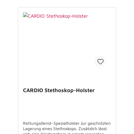
Rettungsmesser bis zu einer Größe von 13 x 5
x 2,5cm Material: 1200D Polyester, nicht
flammfest
CARDIO Stethoskop-Holster
Rettungsdienst-Spezialholster zur geschützten
Lagerung eines Stethoskops. Zusätzlich lässt
sich eine Kleiderschere in einem separaten