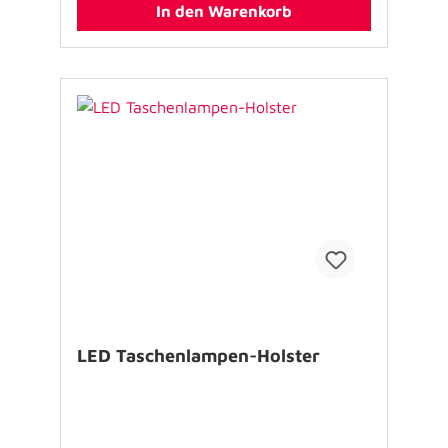
Funkmeldeempfänger, CO-Warner etc. - 2
In den Warenkorb
seitliche Elastikschlaufen für z.B. Holzkeile
Spezifikationen: - Farbe: schwarz -
Gewicht: 28 g - Größe (B x H x T): 5 x 15,5
x 1,5 cm - Material: Polypropylen
Lieferumfang: Holster ohne weiteres oder
abgebildetes Zubehör USP‘s: - variabel:
Schlaufe für Infektions-Schutzhandschuhe
oder Funkmeldeempfänger - leicht zu greifen:
Deckellasche in Kontrastfarbe - schnell
erreichbar: zwei Elastikschlaufen an der Seite
LED Taschenlampen-Holster