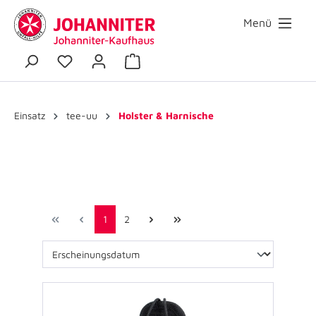
Menü
Einsatz
tee-uu
Holster & Harnische
1
2