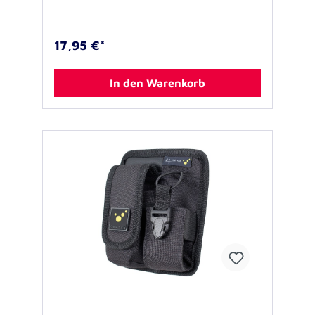
und der zum Teil mit Elastikkordel
ausgeführten Verschlusslasche passt sich das
COM TAC individuell an Umfang und Höhe des
17,95 €*
Funkgeräts an. Der Notruf-Taster oben am
Funkgerät liegt in der Regel frei und bleibt so
ungehindert erreichbar. Die offene Bauweise
In den Warenkorb
ermöglicht auch den Transport von Geräten
mit angeschlossenem Handmikrofon. Durch
das abnehmbare TEE-UU Logo eignet sich
das Holster ideal für Anwendungsgebiete, in
denen neutrale Ausrüstung ohne farbige
Flächen erforderlich is Das Holster kann mit
dem rückseitigen PALS-Schlaufensystem
sowohl an MOLLE-Ausrüstung angebaut als
auch an einem Gürtel, bzw. Koppel getragen
werden Ausstattung: - gepolstertes
Gerätefach - abnehmbares Logo -
Klettflausch-Fläche (2,5 x 2,5 cm) an der
Vorderseite - PALS-Schlaufensystem mit
Druckknopfsicherung zum Befestigen an
MOLLE- Ausrüstung oder Koppel, bzw.
Gürtel. PALS-Befestigungssystem: - 1 Steg
mit, Druckknopfsicherung - max.
einschlaufbare MOLLE-Laschen: 2 PALS (=