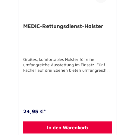
MEDIC-Rettungsdienst-Holster
Großes, komfortables Holster für eine
umfangreiche Ausstattung im Einsatz. Fünf
Fächer auf drei Ebenen bieten umfangreichen
Raum für eine großzügige Ausstattung. Extra-
schnellen Zugriff zu den Infektions-
Schutzhandschuhen bietet das integrierte
GLOVE-FIX System. Die Handschuhe werden
dabei kompakt und sicher vor Beschädigung
(z.B. durch Reißverschluss) verstaut. Eine
Klarsichtfenster-Tasche mit Klettverschluss
24,95 €*
gewährt besten Blick auf das Display des
Funkmeldeempfängers. In der
dahinterliegenden Zusatztasche können
In den Warenkorb
Smartphones, Mobiltelefone oder Kleinteile