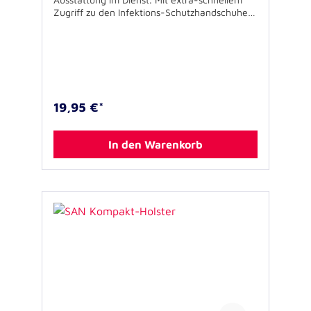
Zugriff zu den Infektions-Schutzhandschuhen
dank GLOVE-FIX System. Die Handschuhe
werden dabei kompakt verstaut und können,
ohne ein Fach öffnen zu müssen mit zwei
Fingern entnommen werden. Ein
Messer-/Multitoolfach mit langer Klettlasche
sowie drei weitere Fächer auf zwei Ebenen
bieten Raum für medizinische Instrumente
19,95 €*
und hilfreiche Ausrüstung. Die aufgesetzte
Zusatztasche bietet Raum z.B. für den
Funkmeldeempfänger oder Kleinteile. Zwei
In den Warenkorb
Elastikschlaufen auf der Außenseite z.B. für
Stablampe oder Holzkeilen runden den
durchdachten Holster ab. Das Holster lässt
sich dank der reißfesten zwei-Wege-
Gürtelschlaufe sowohl vertikal als auch
horizontal an Koppel oder Gürtel tragen.
Ausstattung: - 1 Multitool-/Messerfach - 3
Fächer auf zwei Ebenen - 1 aufgesetzte
Zusatztasche - 1 GLOVE-FIX System - 2
Elastikschlaufen - Zwei-Wege-Trageschlaufe
aus reißfestem Hyperlon Spezifikationen: -
Größe (B x H x T): 14 x 19,5 x 2,5 cm -
Gewicht: ca. 90 g - Farbe: schwarz -