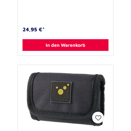
Höhe des Smartphones anpassen. Elastische
Seitenflächen passen sich an die Breite des
Geräts an. Die Konstruktion gewährt einen
sicheren Sitz und ermöglicht zugleich das
schnelle Einstecken und Entnehmen des
24,95 €*
Gerätes. Großen Mehrwert bietet das
innenliegende Einsteckfach in
(Kredit-)Kartenformat in dem bis zu fünf
In den Warenkorb
Karten Platz finden. Das Holster kann mit dem
rückseitigen PALS-Schlaufensystem an
MOLLE-Ausrüstung angebaut oder an einem
Gürtel, bzw. Koppel getragen werden.
Produktdetails: Geeignet für Geräte mit
Displaygröße von 4,7‘‘ bis zu 6,7‘‘
Ausstattung: - rückseitig gepolstertes
Gerätefach - gepolsterte Deckellasche mit
Klettverschluss - innenliegendes Einsteckfach
in Kreditkartenformat für bis zu 5 Karten -
TEE-UU Logo abnehmbar - Klett-Flausch-
Fläche vorne am Deckel (ca. 2,5 x 2,5 cm) -
PALS-Schlaufensystem mit
Druckknopfsicherung zum Befestigen an
MOLLE- Ausrüstung oder Koppel, bzw.
Gürtel. PALS-Befestigungssystem: - 2 Stege,