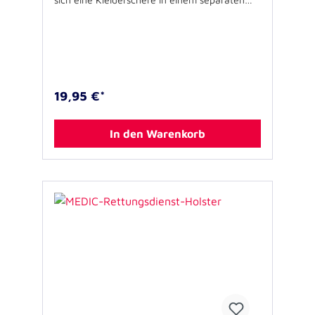
Fach unterbringen. Die aufgesetzte
Fronttasche mit Deckel bietet Raum z.B. für
den Funkmeldeempfänger oder Kleinteile.
Eine Elastikschlaufe auf der Außenseite bietet
Platz z.B. für eine Stablampe oder einen
Holzkeil. Der schnelle Zugriff auf Infektions-
Schutzhandschuhe ist dank dem integrierten
19,95 €*
GLOVE-FIX System gewährleistet. Die
Handschuhe werden dabei kompakt und
sicher vor Beschädigung (z.B. durch einen
In den Warenkorb
Reißverschluss) verstaut. Koppel oder Gürtel
lassen sich sowohl vertikal als auch horizontal
durch die Trageschlaufen auf der Rückseite
führen. Die gepolsterte Rückseite gewährt
sowohl einen angenehmen Tragekomfort als
auch den Schutz des innenliegenden
Stethoskops. Größe: 22 x 13 x 4 cm Material:
1200D Polyester, nicht flammfest