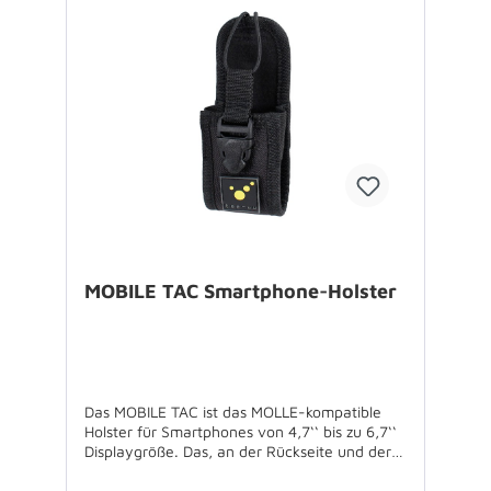
Deckellasche mit Klettverschluss -
innenliegendes Einsteckfach in
Kreditkartenformat für bis zu 5 Karten - TEE-
UU Logo abnehmbar - Klett-Flausch-Fläche
vorne am Deckel (ca. 2,5 x 2,5 cm) - zwei-
Wege-Gürtelschlaufe Spezifikationen:
Farbe: schwarz Größe (B x H x
T): 10 x 15,5 x 4 cm Gewicht: 90
g Material: 1200D Polyester, EVA,
PE Lieferumfang: Holster ohne weiteres
oder abgebildetes Zubehör USP’s: -
flexibel: passend für Geräte von 4,7‘‘ bis 6,7‘‘
Displaygröße - stoßfest: robuste 3mm EVA-
Schaumstoffpolsterung - smart: integriertes
Kleinteilefach für bis zu 5 (Kredit-)Karten
MOBILE TAC Smartphone-Holster
Das MOBILE TAC ist das MOLLE-kompatible
Holster für Smartphones von 4,7‘‘ bis zu 6,7‘‘
Displaygröße. Das, an der Rückseite und der
Deckellasche gepolsterte Hauptfach lässt sich
durch den Klettverschluss individuell an die