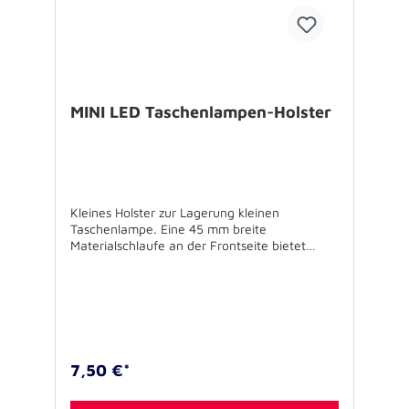
MINI LED Taschenlampen-Holster
Kleines Holster zur Lagerung kleinen
Taschenlampe. Eine 45 mm breite
Materialschlaufe an der Frontseite bietet
variable Nutzungsmöglichkeiten. Z. B.
Lagerung von Infektions-Schutzhandschuhen
oder Befestigung eines
Funkmeldeempfängers. Zwei seitliche
Elastikschlaufen bieten zusätzlichen Platz z.B.
für Holzkeile oder Infektions-
Schutzhandschuhe. Ausstattung: -
7,50 €*
Hauptfach mit Deckellasche für eine kleine
Taschenlampe - Materialschlaufe für z.B.