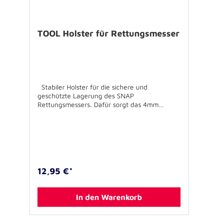
TOOL Holster für Rettungsmesser
Stabiler Holster für die sichere und
geschützte Lagerung des SNAP
Rettungsmessers. Dafür sorgt das 4mm
starke, gepolsterte Messerfach mit
Klettverschluss. Der Doppelboden mit
Hyperlon-Gewebe verhindert dabei ein
Durchscheuern durch den Glaszertrümmerer.
Seitliche, doppelte Elastikbänder bieten
zudem Platz für z.B. kurze Pupillenleuchten
oder Stifte bis maximal 13cm Länge. Der
12,95 €*
Holster lässt sich mit einer 25mm breiten
Schlaufe – gesichert durch einen
Metalldruckknopf - an Koppel, Gürtel oder
In den Warenkorb
Weste befestigen. Größe:14 x 5 x 4 cm
(Außenmaß) Gerätefach geeignet für