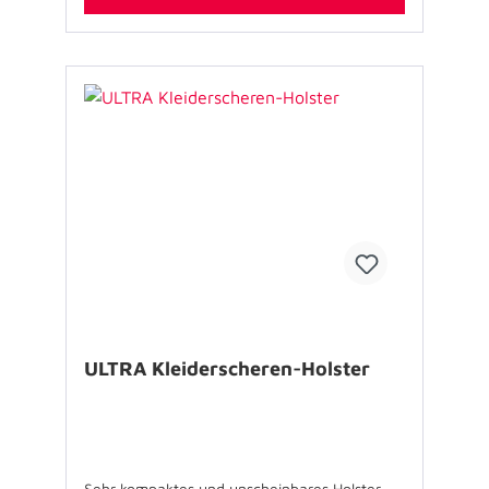
durch die zwei-Wege Gürtelschlaufe an der
gepolsterten Rückseite führen. Ausstattung: -
1 Messer-/Multitool-Fach - 2 Fächer auf zwei
Ebenen - 1 GLOVE-FIX System - zwei-Wege
Gürtelschlaufe Spezifikationen: - Farbe:
schwarz - Größe (B x H x T): 11 x 17 x 2 cm -
Gewicht: 55 g - Material: 1200D Polyester
Lieferumfang: Holster ohne weiteres oder
abgebildetes Zubehör USP’s: - flexibel: 2-
Wege-Gürtelschlaufe für vertikale und
horizontale Trageweise - sicher gelagert:
Multitool-Fach mit Klettlasche - einzigartig
überzeugend: GLOVE-FIX System
ULTRA Kleiderscheren-Holster
Sehr kompaktes und unscheinbares Holster