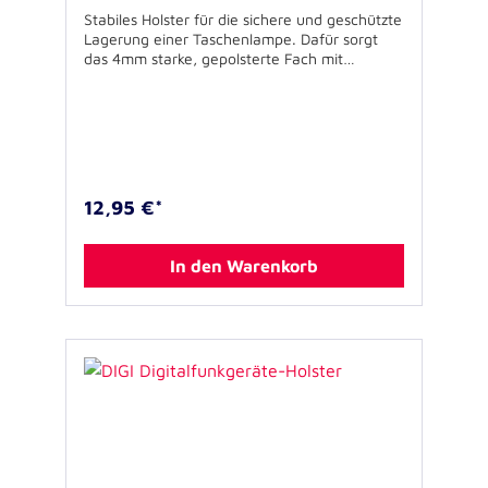
Stabiles Holster für die sichere und geschützte
Lagerung einer Taschenlampe. Dafür sorgt
das 4mm starke, gepolsterte Fach mit
Klettverschluss. Ein Kunststoffring am
Fachboden verhindert das selbsttätige
Einschalten einer Taschenlampe. Seitliche,
doppelte Elastikbänder bieten Platz für
Ersatzbatterien aber auch für Stifte bis
maximal 13cm Länge. Das Holster wird mit der
25mm breiten Schlaufe - gesichert durch
12,95 €*
einen Metalldruckknopf - an Koppel, Gürtel
oder Weste befestigt. Ausstattung: -
Hauptfach für Taschenlampe - 2
In den Warenkorb
Elastikschlaufen - Gürtelschlaufe mit
Druckknopf-Sicherung - Gerätefach geeignet
für Taschenlampen mit einer Länge von 11 bis
14 cm Spezifikationen: - Farbe: schwarz -
Gewicht: ca. 60 g - Größe (B x H x T): 5 x 16
x 4 cm (Außenmaß) - Material: 1200D
Polyester - Gerätefach geeignet für
Taschenlampen mit einer Länge von 11 bis
14cm Lieferumfang: Holster ohne weiteres
oder abgebildetes Zubehör USP’s: -
mitgedacht: Elastikschlaufen außen für