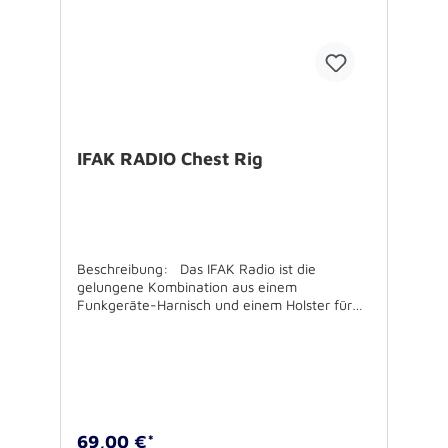
bebildertes Zubehör Spezifikationen: - Farbe:
schwarz - Größe (B x H x T): 7 x 13 x 4 cm -
Gewicht: 80 g - Material: 1200D Polyester,
nicht flammfest Lieferumfang: Holster ohne
weiteres oder bebildertes Zubehör USP’s: -
extra smart: für’s Smartphone - variabel
fixieren: stufenloses Einstellen in Tiefe und
Breite - variabel tragbar: vertikal und
horizontal Trageweise
IFAK RADIO Chest Rig
Beschreibung: Das IFAK Radio ist die
gelungene Kombination aus einem
Funkgeräte-Harnisch und einem Holster für
individuell nach Bedarf zusammengestellte
Erste-Hilfe-Ausrüstung. Das zentral gelegene
Hauptfach für die Notfall-Ausrüstung lässt
sich durch Ziehen an der oben liegenden
Grifflasche schnell und zuverlässig mit nur
einer Hand öffnen. So wird der unmittelbare
Zugriff auf die gesamte Ausrüstung
69,00 €*