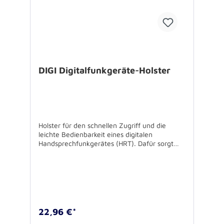
Ersatzbatterien - leicht zu greifen: große
Deckellasche - unaufdringlich: kompaktes
Holster perfekt für Taschenlampen
DIGI Digitalfunkgeräte-Holster
Holster für den schnellen Zugriff und die
leichte Bedienbarkeit eines digitalen
Handsprechfunkgerätes (HRT). Dafür sorgt
das 4mm starke, gepolsterte Gerätefach das
sich dank elastischen Bändern und Kordeln
auf die individuelle Größe des Gerätes
anpasst. Der Notruf-Taster bleibt dabei
dennoch stets ungehindert erreichbar. Die
offene Bauweise ermöglicht auch den
Transport von Geräten mit angeschlossenem
22,96 €*
Mikrofon-Lautsprecher. Das Holster lässt sich