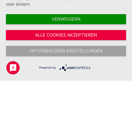
oder ändern.
VERWEIGERN
Vertrag widerrufen
ALLE COOKIES AKZEPTIEREN
* Alle Preise inkl. gesetzl. Mehrwertsteuer zzgl.
Versandkosten
und ggf.
Nachnahmegebühren, wenn nicht anders angegeben.
OPTIONEN ODER EINSTELLUNGEN
Copyright © 2026 Johanniter-Unfall-Hilfe e.V. - Alle Rechte
vorbehalten.
Powered by