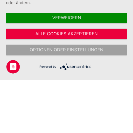
oder ändern.
VERWEIGERN
Vertrag widerrufen
ALLE COOKIES AKZEPTIEREN
* Alle Preise inkl. gesetzl. Mehrwertsteuer zzgl.
Versandkosten
und ggf.
Nachnahmegebühren, wenn nicht anders angegeben.
OPTIONEN ODER EINSTELLUNGEN
Copyright © 2026 Johanniter-Unfall-Hilfe e.V. - Alle Rechte
vorbehalten.
Powered by