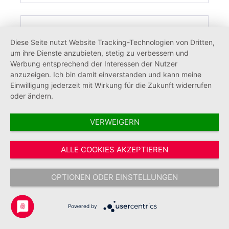
Tipp
Diese Seite nutzt Website Tracking-Technologien von Dritten,
um ihre Dienste anzubieten, stetig zu verbessern und
Werbung entsprechend der Interessen der Nutzer
anzuzeigen. Ich bin damit einverstanden und kann meine
Einwilligung jederzeit mit Wirkung für die Zukunft widerrufen
oder ändern.
VERWEIGERN
ALLE COOKIES AKZEPTIEREN
Notfallseelsorge Mütze mit Logo
OPTIONEN ODER EINSTELLUNGEN
Powered by
22,00 €*