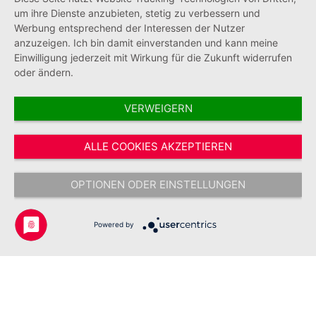
Informationen
um ihre Dienste anzubieten, stetig zu verbessern und
Werbung entsprechend der Interessen der Nutzer
anzuzeigen. Ich bin damit einverstanden und kann meine
Einwilligung jederzeit mit Wirkung für die Zukunft widerrufen
oder ändern.
VERWEIGERN
Vertrag widerrufen
ALLE COOKIES AKZEPTIEREN
* Alle Preise inkl. gesetzl. Mehrwertsteuer zzgl.
Versandkosten
und ggf.
Nachnahmegebühren, wenn nicht anders angegeben.
OPTIONEN ODER EINSTELLUNGEN
Copyright © 2026 Johanniter-Unfall-Hilfe e.V. - Alle Rechte
vorbehalten.
Powered by