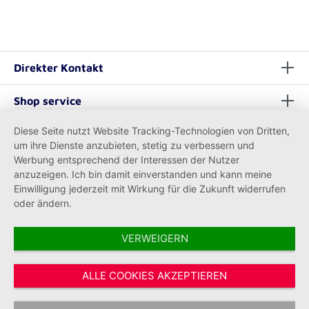
Direkter Kontakt
Shop service
Diese Seite nutzt Website Tracking-Technologien von Dritten,
Informationen
um ihre Dienste anzubieten, stetig zu verbessern und
Werbung entsprechend der Interessen der Nutzer
anzuzeigen. Ich bin damit einverstanden und kann meine
Einwilligung jederzeit mit Wirkung für die Zukunft widerrufen
oder ändern.
VERWEIGERN
Vertrag widerrufen
ALLE COOKIES AKZEPTIEREN
* Alle Preise inkl. gesetzl. Mehrwertsteuer zzgl.
Versandkosten
und ggf.
Nachnahmegebühren, wenn nicht anders angegeben.