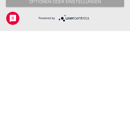
OPTIONEN ODER EINSTELLUNGEN
Copyright © 2026 Johanniter-Unfall-Hilfe e.V. - Alle Rechte
vorbehalten.
Powered by