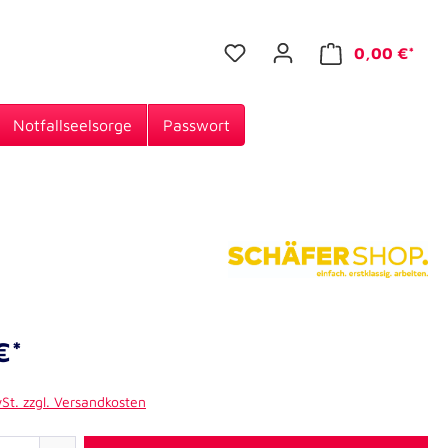
0,00 €*
Notfallseelsorge
Passwort
€*
wSt. zzgl. Versandkosten