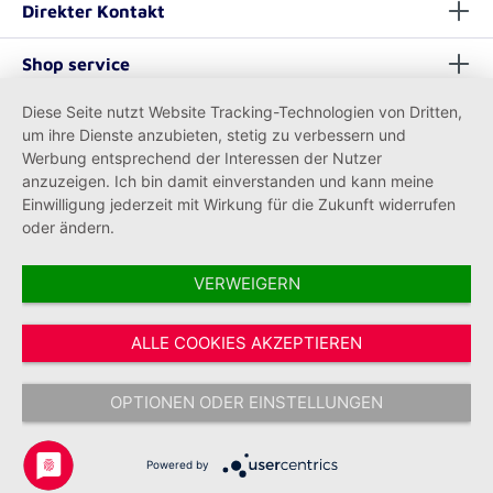
Direkter Kontakt
Shop service
Diese Seite nutzt Website Tracking-Technologien von Dritten,
Informationen
um ihre Dienste anzubieten, stetig zu verbessern und
Werbung entsprechend der Interessen der Nutzer
anzuzeigen. Ich bin damit einverstanden und kann meine
Einwilligung jederzeit mit Wirkung für die Zukunft widerrufen
oder ändern.
VERWEIGERN
Vertrag widerrufen
ALLE COOKIES AKZEPTIEREN
* Alle Preise inkl. gesetzl. Mehrwertsteuer zzgl.
Versandkosten
und ggf.
Nachnahmegebühren, wenn nicht anders angegeben.
OPTIONEN ODER EINSTELLUNGEN
Copyright © 2026 Johanniter-Unfall-Hilfe e.V. - Alle Rechte
vorbehalten.
Powered by