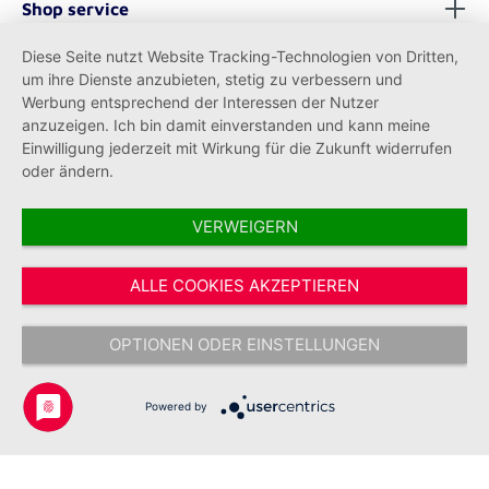
Shop service
Diese Seite nutzt Website Tracking-Technologien von Dritten,
Informationen
um ihre Dienste anzubieten, stetig zu verbessern und
Werbung entsprechend der Interessen der Nutzer
anzuzeigen. Ich bin damit einverstanden und kann meine
Einwilligung jederzeit mit Wirkung für die Zukunft widerrufen
oder ändern.
VERWEIGERN
Vertrag widerrufen
ALLE COOKIES AKZEPTIEREN
* Alle Preise inkl. gesetzl. Mehrwertsteuer zzgl.
Versandkosten
und ggf.
Nachnahmegebühren, wenn nicht anders angegeben.
OPTIONEN ODER EINSTELLUNGEN
Copyright © 2026 Johanniter-Unfall-Hilfe e.V. - Alle Rechte
vorbehalten.
Powered by