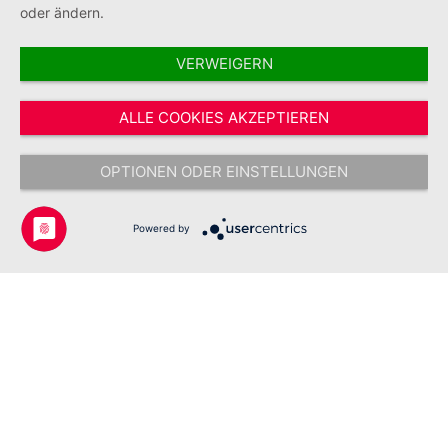
oder ändern.
VERWEIGERN
Vertrag widerrufen
ALLE COOKIES AKZEPTIEREN
* Alle Preise inkl. gesetzl. Mehrwertsteuer zzgl.
Versandkosten
und ggf.
Nachnahmegebühren, wenn nicht anders angegeben.
OPTIONEN ODER EINSTELLUNGEN
Copyright © 2026 Johanniter-Unfall-Hilfe e.V. - Alle Rechte
vorbehalten.
Powered by