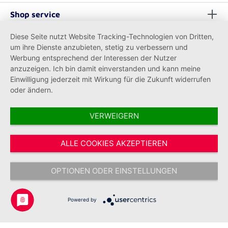
Shop service
Diese Seite nutzt Website Tracking-Technologien von Dritten,
Informationen
um ihre Dienste anzubieten, stetig zu verbessern und
Werbung entsprechend der Interessen der Nutzer
anzuzeigen. Ich bin damit einverstanden und kann meine
Einwilligung jederzeit mit Wirkung für die Zukunft widerrufen
oder ändern.
VERWEIGERN
Vertrag widerrufen
ALLE COOKIES AKZEPTIEREN
* Alle Preise inkl. gesetzl. Mehrwertsteuer zzgl.
Versandkosten
und ggf.
Nachnahmegebühren, wenn nicht anders angegeben.
OPTIONEN ODER EINSTELLUNGEN
Copyright © 2026 Johanniter-Unfall-Hilfe e.V. - Alle Rechte
vorbehalten.
Powered by