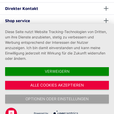
Direkter Kontakt
Shop service
Diese Seite nutzt Website Tracking-Technologien von Dritten,
Informationen
um ihre Dienste anzubieten, stetig zu verbessern und
Werbung entsprechend der Interessen der Nutzer
anzuzeigen. Ich bin damit einverstanden und kann meine
Einwilligung jederzeit mit Wirkung für die Zukunft widerrufen
oder ändern.
VERWEIGERN
Vertrag widerrufen
ALLE COOKIES AKZEPTIEREN
* Alle Preise inkl. gesetzl. Mehrwertsteuer zzgl.
Versandkosten
und ggf.
Nachnahmegebühren, wenn nicht anders angegeben.
OPTIONEN ODER EINSTELLUNGEN
Copyright © 2026 Johanniter-Unfall-Hilfe e.V. - Alle Rechte
vorbehalten.
Powered by