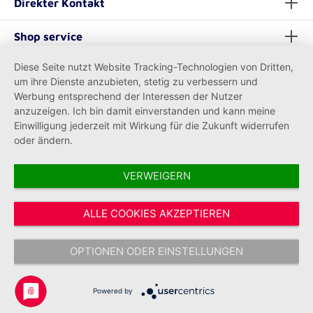
Direkter Kontakt
Shop service
Diese Seite nutzt Website Tracking-Technologien von Dritten,
Informationen
um ihre Dienste anzubieten, stetig zu verbessern und
Werbung entsprechend der Interessen der Nutzer
anzuzeigen. Ich bin damit einverstanden und kann meine
Einwilligung jederzeit mit Wirkung für die Zukunft widerrufen
oder ändern.
VERWEIGERN
Vertrag widerrufen
ALLE COOKIES AKZEPTIEREN
* Alle Preise inkl. gesetzl. Mehrwertsteuer zzgl.
Versandkosten
und ggf.
Nachnahmegebühren, wenn nicht anders angegeben.
OPTIONEN ODER EINSTELLUNGEN
Copyright © 2026 Johanniter-Unfall-Hilfe e.V. - Alle Rechte
vorbehalten.
Powered by